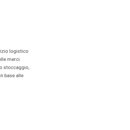
izio logistico
lle merci.
lo stoccaggio,
in base alle