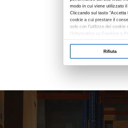
modo in cui viene utilizzato i
ST
Cliccando sul tasto "Accetta tu
cookie a cui prestare il conse
solo con l'utilizzo dei cooki
l'Informativa su
Cookies
e
P
momento, accedendo al panne
Rifiuta