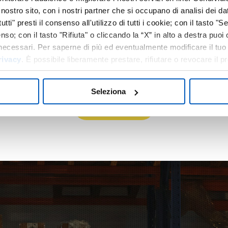
l nostro sito, con i nostri partner che si occupano di analisi dei d
UDIATI SU MISURA 
tti" presti il consenso all'utilizzo di tutti i cookie; con il tasto "
nso; con il tasto "Rifiuta" o cliccando la “X” in alto a destra puo
e necessari. Per saperne di più ed eventualmente modificare il tu
OGNI ESIGENZA
rivacy
. È possibile liberamente prestare, rifiutare o revocare il 
llo Mostra Dettagli.
Seleziona
Contattaci