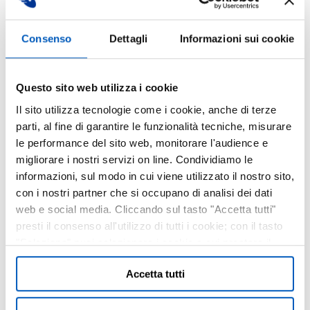
Consenso
Dettagli
Informazioni sui cookie
Questo sito web utilizza i cookie
Il sito utilizza tecnologie come i cookie, anche di terze
parti, al fine di garantire le funzionalità tecniche, misurare
le performance del sito web, monitorare l'audience e
SERVIZIO DI TRACING &
migliorare i nostri servizi on line. Condividiamo le
TRACKING
informazioni, sul modo in cui viene utilizzato il nostro sito,
con i nostri partner che si occupano di analisi dei dati
web e social media. Cliccando sul tasto "Accetta tutti"
Con il
servizio tracking
della
presti il consenso all'utilizzo di tutti i cookie; con il tasto
spedizione sai sempre dove si trova la
"Seleziona" puoi selezionare i cookie a cui prestare il
merce spedita e puoi monitorare l’intera
consenso; con il tasto "Rifiuta" o cliccando la “X” in alto a
catena logistica in completa
Accetta tutti
destra puoi continuare la navigazione solo con l'utilizzo
autonomia. Accedi all’
area riservata
e
dei cookie necessari. Per saperne di più ed
consulta la sezione “ordini” per
eventualmente modificare il tuo consenso, consulta